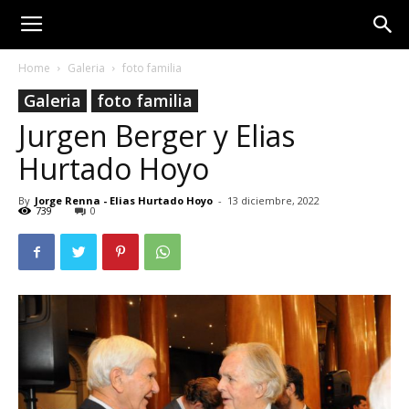
Home
Galeria
foto familia
Galeria
foto familia
Jurgen Berger y Elias
Hurtado Hoyo
By
Jorge Renna - Elias Hurtado Hoyo
-
13 diciembre, 2022
739
0