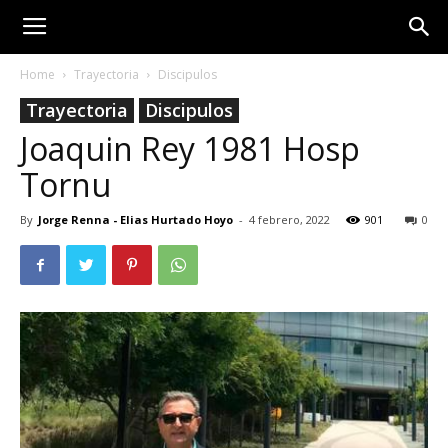
Home
Trayectoria
Discipulos
Trayectoria
Discipulos
Joaquin Rey 1981 Hosp
Tornu
By
Jorge Renna - Elias Hurtado Hoyo
-
4 febrero, 2022
901
0