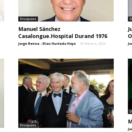
Discipulos
D
Manuel Sánchez
J
Casalongue.Hospital Durand 1976
O
Jorge Renna - Elias Hurtado Hoyo
-
18 febrero, 2025
Jo
D
M
Discipulos
Jo