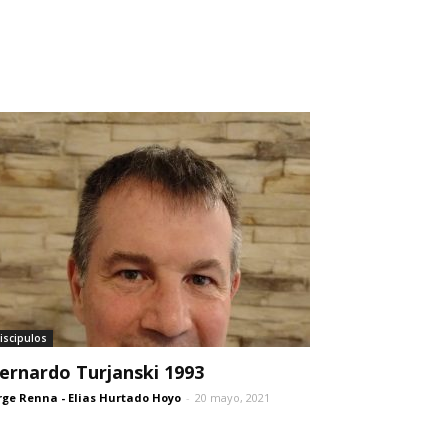
iscipulos
ernardo Turjanski 1993
rge Renna - Elias Hurtado Hoyo
-
20 mayo, 2021