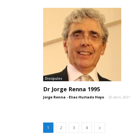
Discipulos
Dr Jorge Renna 1995
Jorge Renna - Elias Hurtado Hoyo
-
20 abril, 2021
1
2
3
4