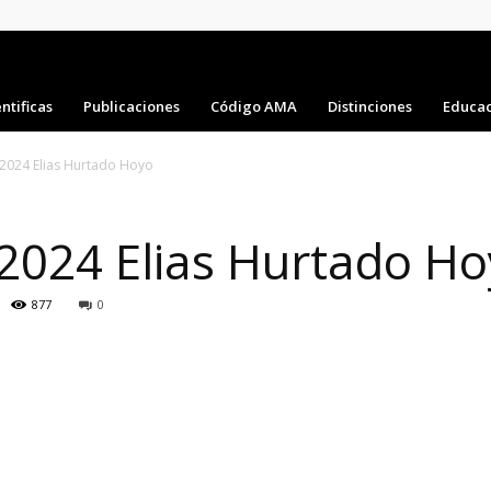
ntificas
Publicaciones
Código AMA
Distinciones
Educac
2024 Elias Hurtado Hoyo
2024 Elias Hurtado H
877
0