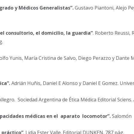
grado y Médicos Generalistas”.
Gustavo Piantoni, Alejo Pey
l consultorio, el domicilio, la guardia”
. Roberto Reussi,
g.
lfo Yunis, María Cristina de Salvo, Diego Perazzo y Dante M 
ica”.
Adrián Huñis, Daniel E Alonso y Daniel E Gomez. Unive
llegro. Sociedad Argentina de Ética Médica Editorial Sciens.
apacidades médicas en el aparato locomotor”.
Salomón S
 práctico”
. Lidia Ester Valle. Editorial DUNKEN. 787 pág.