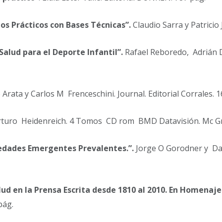
os Prácticos con Bases Técnicas”.
Claudio Sarra y Patricio 
alud para el Deporte Infantil”.
Rafael Reboredo, Adrián D
rata y Carlos M Frenceschini. Journal. Editorial Corrales. 1
turo Heidenreich. 4 Tomos CD rom BMD Datavisión. Mc Grow
edades Emergentes Prevalentes.”.
Jorge O Gorodner y Dan
alud en la Prensa Escrita desde 1810 al 2010. En Homenaj
pág.