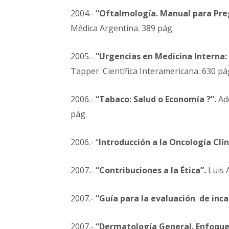
2004.-
“Oftalmología. Manual para Pre
Médica Argentina. 389 pág.
2005.-
“Urgencias en Medicina Interna: e
Tapper. Científica Interamericana. 630 pá
2006.-
“Tabaco: Salud o Economía ?”.
Ado
pág.
2006.- “
Introducción a la Oncología Clín
2007.-
“Contribuciones a la Ética”.
Luis A
2007.-
“Guía para la evaluación de inc
2007.-
“Dermatología General. Enfoque