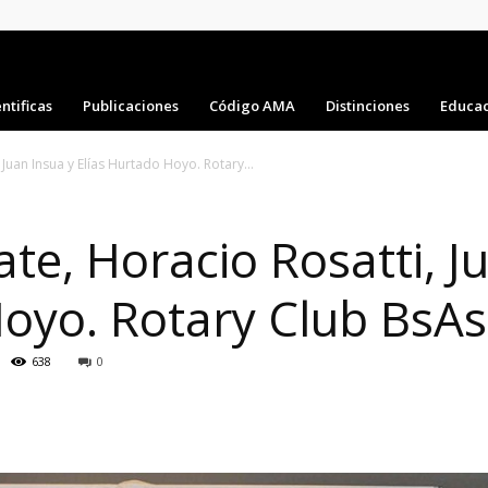
ntificas
Publicaciones
Código AMA
Distinciones
Educac
 Juan Insua y Elías Hurtado Hoyo. Rotary...
ate, Horacio Rosatti, J
Hoyo. Rotary Club BsAs
638
0