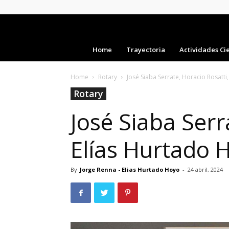
Home
Trayectoria
Actividades Cie
Home
Rotary
José Siaba Serrate, Horacio Rosatti,
Rotary
José Siaba Serr
Elías Hurtado 
By
Jorge Renna - Elias Hurtado Hoyo
-
24 abril, 2024