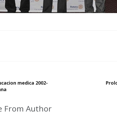
cacion medica 2002-
Prol
nna
 From Author