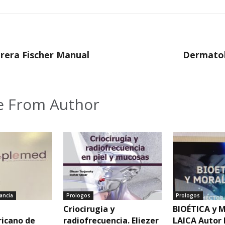
rera Fischer Manual
Dermatol
 From Author
ancia
Prologos
Prologos
Criocirugia y
BIOÉTICA y 
icano de
radiofrecuencia. Eliezer
LAICA Autor