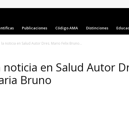
ntificas
Publicaciones
Código AMA
Distinciones
Educac
la noticia en Salud Autor Dres. Mario Felix Bruno...
 noticia en Salud Autor Dr
aria Bruno