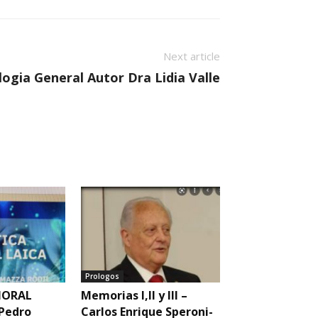
Next article
ogia General Autor Dra Lidia Valle
Prologos
MORAL
Memorias I,II y III –
 Pedro
Carlos Enrique Speroni-