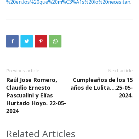
%20en,los%20que%20m%C3%A1s%20lo%20necesitan
.
Previous article
Next article
Raúl Jose Romero,
Cumpleaños de los 15
Claudio Ernesto
años de Lulita….25-05-
Pascualini y Elías
2024.
Hurtado Hoyo. 22-05-
2024
Related Articles