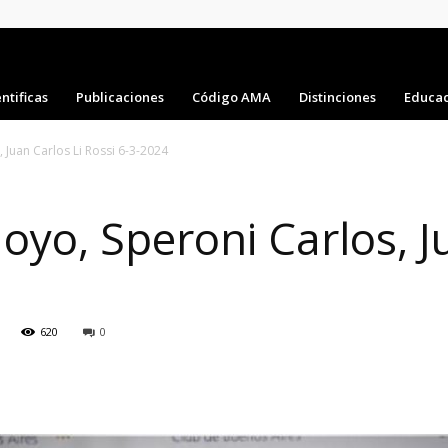
ntificas
Publicaciones
Código AMA
Distinciones
Educac
 Juan Carlos Li Rossi 6-3-2024
oyo, Speroni Carlos, J
620
0