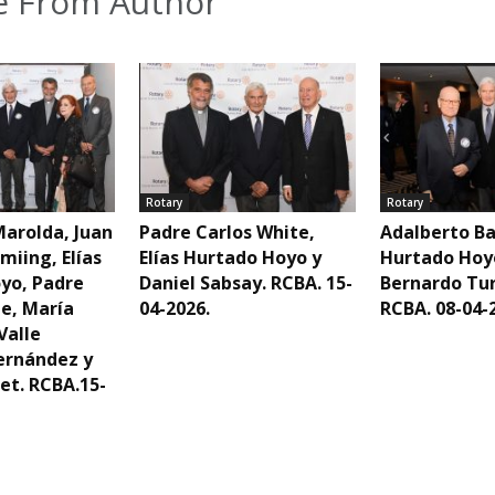
 From Author
Rotary
Rotary
Marolda, Juan
Padre Carlos White,
Adalberto Ba
miing, Elías
Elías Hurtado Hoyo y
Hurtado Hoy
yo, Padre
Daniel Sabsay. RCBA. 15-
Bernardo Tur
te, María
04-2026.
RCBA. 08-04-
Valle
ernández y
et. RCBA.15-