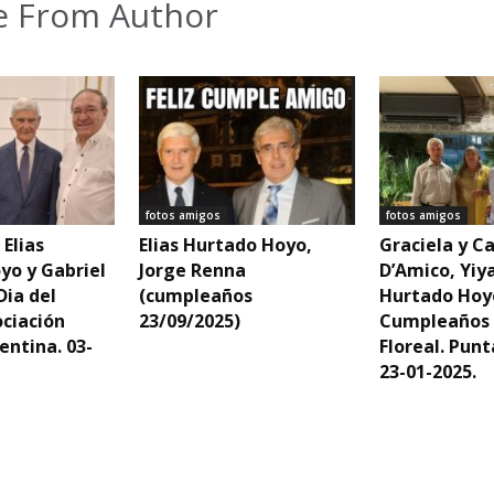
 From Author
fotos amigos
fotos amigos
 Elias
Elias Hurtado Hoyo,
Graciela y Ca
yo y Gabriel
Jorge Renna
D’Amico, Yiya
Dia del
(cumpleaños
Hurtado Hoy
ociación
23/09/2025)
Cumpleaños 
entina. 03-
Floreal. Punt
23-01-2025.