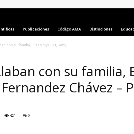
ntificas
Publicaciones
Código AMA
Distinciones
Educac
an con su familia, Elías y Yiya HH, Betty...
laban con su familia, E
 Fernandez Chávez – P
621
0