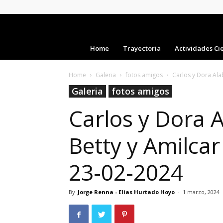
Home
Trayectoria
Actividades Cie
Home
Galeria
fotos amigos
Carlos y Dora Alab
Galeria
fotos amigos
Carlos y Dora A
Betty y Amilcar
23-02-2024
By
Jorge Renna - Elias Hurtado Hoyo
-
1 marzo, 2024