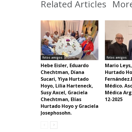
Related Articles
More
fotos amigos
fotos amigos
Hebe Eisler, Eduardo
Mario Leys,
Chechtman, Díana
Hurtado Ho
Sucari, Yiya Hurtado
Fernández.
Hoyo, Lilia Harteneck,
Médico. As
Susy Axcel, Graciela
Médica Arg
Chechtman, Elías
12-2025
Hurtado Hoyo y Graciela
Josephosohn.