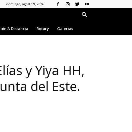
domingo, agosto 9, 2026
ión A Distancia
Rotary
Galerias
lías y Yiya HH,
unta del Este.