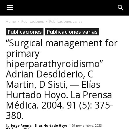
Home
Publicaciones
Publicaciones varias
Publicaciones
Publicaciones varias
“Surgical management for
primary
hiperparathyroidismo”
Adrian Desdiderio, C
Martin, D Sisti, — Elías
Hurtado Hoyo. La Prensa
Médica. 2004. 91 (5): 375-
380.
By
Jorge Renna - Elias Hurtado Hoyo
-
29 noviembre, 2023
710
0