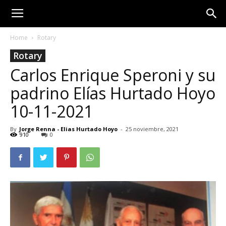
Home
Rotary
Rotary
Carlos Enrique Speroni y su
padrino Elías Hurtado Hoyo
10-11-2021
By
Jorge Renna - Elias Hurtado Hoyo
-
25 noviembre, 2021
910
0