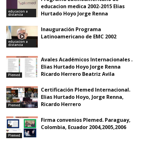
educacion medica 2002-2015 Elias
educacion a
Hurtado Hoyo Jorge Renna
distancia
Inauguración Programa
Latinoamericano de EMC 2002
educacion a
distancia
Avales Académicos Internacionales .
Elias Hurtado Hoyo Jorge Renna
Ricardo Herrero Beatriz Avila
Plemed
Certificación Plemed Internacional.
Elias Hurtado Hoyo, Jorge Renna,
Ricardo Herrero
Plemed
Firma convenios Plemed. Paraguay,
Colombia, Ecuador 2004,2005,2006
Plemed