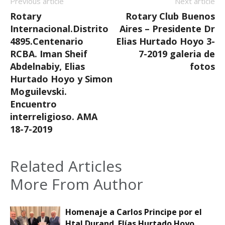
Previous article
Next article
Rotary
Rotary Club Buenos
Internacional.Distrito
Aires – Presidente Dr
4895.Centenario
Elias Hurtado Hoyo 3-
RCBA. Iman Sheif
7-2019 galeria de
Abdelnabiy, Elias
fotos
Hurtado Hoyo y Simon
Moguilevski.
Encuentro
interreligioso. AMA
18-7-2019
Related Articles
More From Author
Homenaje a Carlos Principe por el
Htal Durand. Elías Hurtado Hoyo,