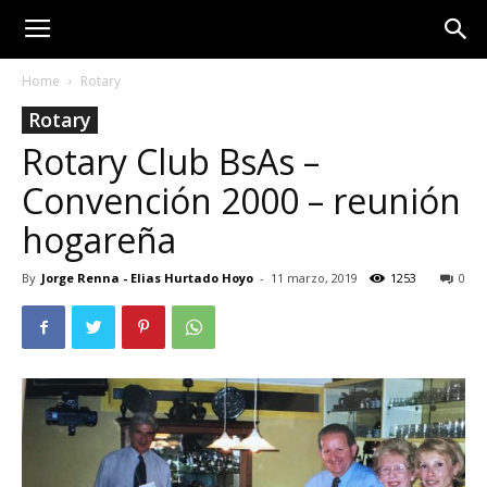
Home
Rotary
Rotary
Rotary Club BsAs –
Convención 2000 – reunión
hogareña
By
Jorge Renna - Elias Hurtado Hoyo
-
11 marzo, 2019
1253
0